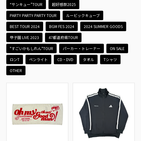
“サンキュー”TOUR
超好感祭2025
PARTY PARTY PARTY TOUR
ルービックキューブ
BEST TOUR 2024
BGM FES 2024
2024 SUMMER GOODS
甲子園 LIVE 2023
47都道府県TOUR
"すごいかもしれん"TOUR
パーカー・トレーナー
ON SALE
ロンT
ペンライト
CD・DVD
タオル
Tシャツ
OTHER