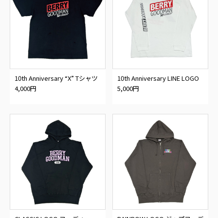
10th Anniversary “X” Tシャツ
10th Anniversary LINE LOGO
ロンT
4,000円
5,000円