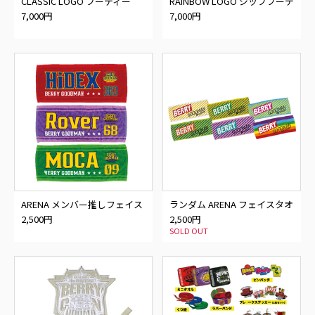
CLASSIC LOGO フーディー
RAINBOW LOGO ジップフーデ
ィー
7,000円
7,000円
ARENA メンバー推しフェイス
ランダム ARENA フェイスタオ
タオル
ル
2,500円
2,500円
SOLD OUT