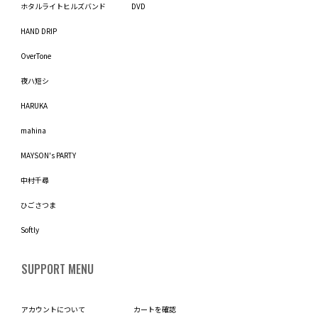
ホタルライトヒルズバンド
DVD
HAND DRIP
OverTone
夜ハ短シ
HARUKA
mahina
MAYSON's PARTY
中村千尋
ひごさつま
Softly
SUPPORT MENU
アカウントについて
カートを確認