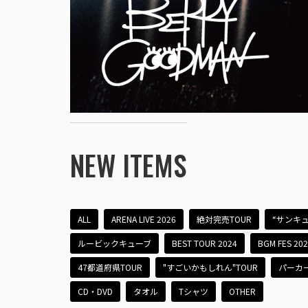
NEW ITEMS
ALL
ARENA LIVE 2026
絶対完売TOUR
“サンキュ
ルービックキューブ
BEST TOUR 2024
BGM FES 20
47都道府県TOUR
"すごいかもしれん"TOUR
パーカ
CD・DVD
タオル
Tシャツ
OTHER