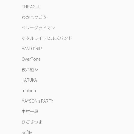
THE AGUL
わかまつごう
ベリーグッドマン
ホタルライトヒルズバンド
HAND DRIP
OverTone
夜ハ短シ
HARUKA
mahina
MAYSON's PARTY
中村千尋
ひごさつま
Softly