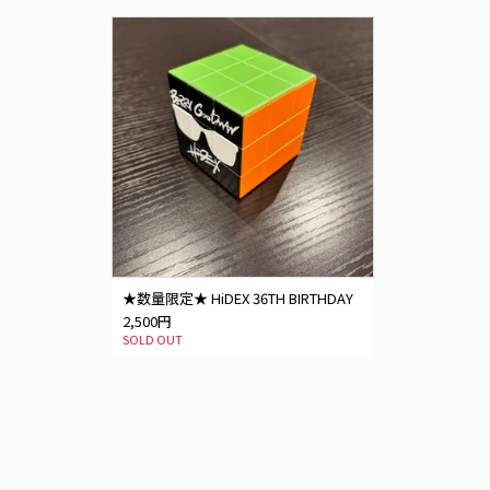
★数量限定★ HiDEX 36TH BIRTHDAY
GOODS【HiDEXのルービックキュー
2,500円
ブ】
SOLD OUT