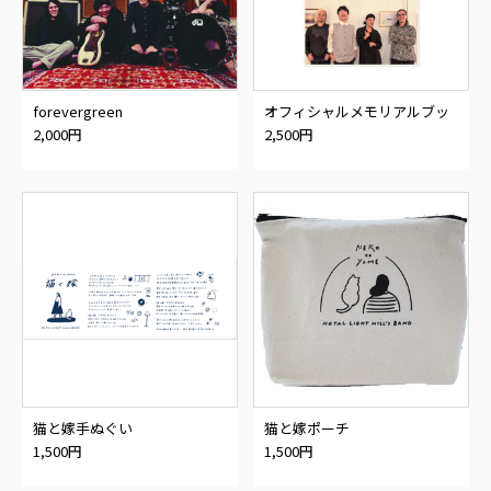
forevergreen
オフィシャルメモリアルブッ
ク
2,000円
2,500円
猫と嫁手ぬぐい
猫と嫁ポーチ
1,500円
1,500円