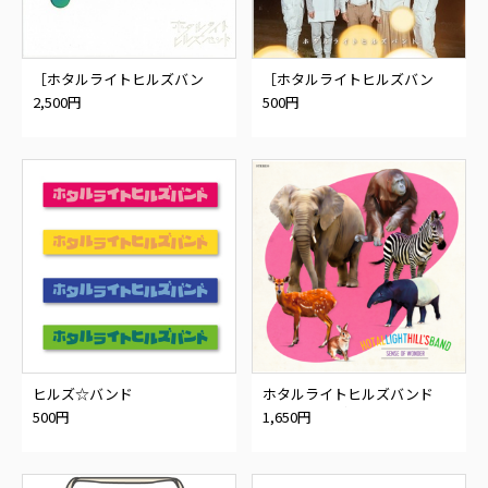
［ホタルライトヒルズバン
［ホタルライトヒルズバン
ド］スピカ※通販特典有
ド］蛍ヶ丘☆特典：ポストカ
2,500円
500円
ード付
ヒルズ☆バンド
ホタルライトヒルズバンド
「センスオブワンダー」 ★オ
500円
1,650円
リジナル缶バッチ付き