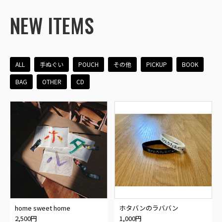
NEW ITEMS
ALL
手ぬぐい
POUCH
その他
PICKUP
BOOK
BAG
OTHER
CD
home sweet home
ホタバンのラババン
2,500円
1,000円