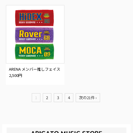
ARENA メンバー推しフェイス
タオル
2,500円
1
2
3
4
次の21件 ›