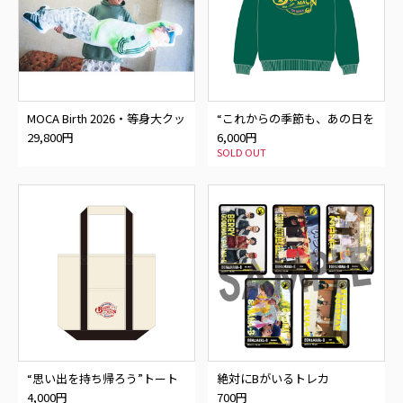
MOCA Birth 2026・等身大クッ
“これからの季節も、あの日を
ション
思い出せるように”トレーナー
29,800円
6,000円
SOLD OUT
“思い出を持ち帰ろう”トート
絶対にBがいるトレカ
バッグ
4,000円
700円