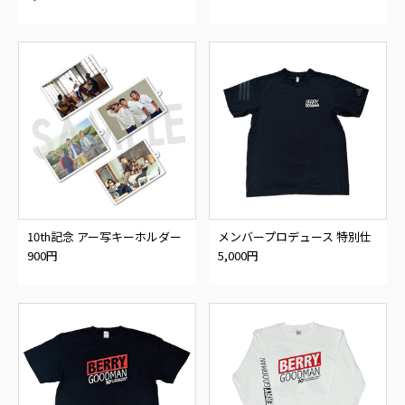
10th記念 アー写キーホルダー
メンバープロデュース 特別仕
様Tシャツ
900円
5,000円