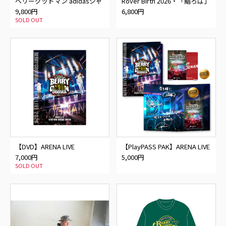
ベリーグッドマン adidasジャ
Rover Birth 2026・「鮨ろば」
ージ
湯呑み・手拭いセット
9,800円
6,800円
SOLD OUT
【DVD】ARENA LIVE
【PlayPASS PAK】ARENA LIVE
2026@TOYOTA ARENA TOKYO
2026@TOYOTA ARENA TOKYO
7,000円
5,000円
SOLD OUT