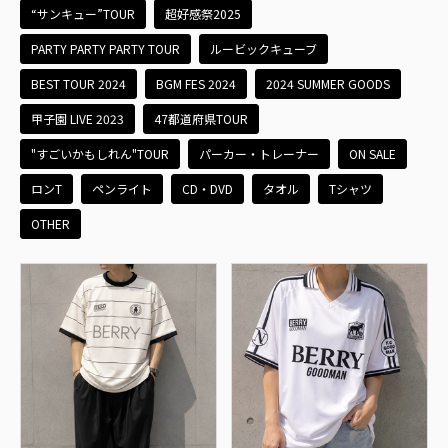
“サンキュー”TOUR
超好感祭2025
PARTY PARTY PARTY TOUR
ルービックキューブ
BEST TOUR 2024
BGM FES 2024
2024 SUMMER GOODS
甲子園 LIVE 2023
47都道府県TOUR
"すごいかもしれん"TOUR
パーカー・トレーナー
ON SALE
ロンT
ペンライト
CD・DVD
タオル
Tシャツ
OTHER