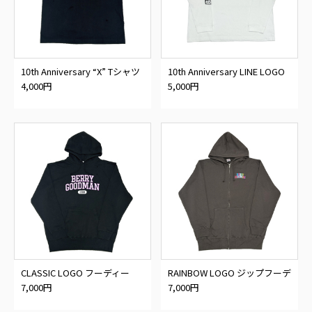
10th Anniversary “X” Tシャツ
10th Anniversary LINE LOGO
ロンT
4,000円
5,000円
CLASSIC LOGO フーディー
RAINBOW LOGO ジップフーデ
ィー
7,000円
7,000円