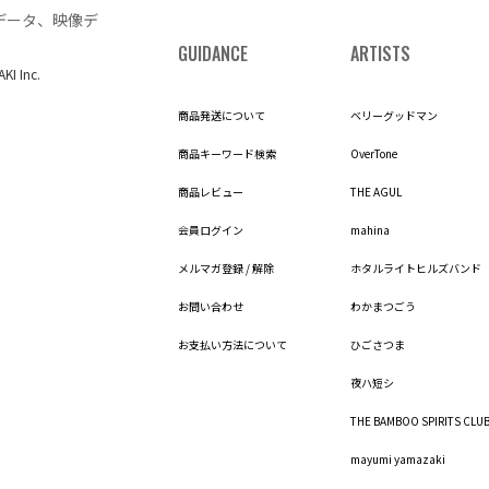
データ、映像デ
GUIDANCE
ARTISTS
AKI Inc.
商品発送について
ベリーグッドマン
商品キーワード検索
OverTone
商品レビュー
THE AGUL
会員ログイン
mahina
メルマガ登録 / 解除
ホタルライトヒルズバンド
お問い合わせ
わかまつごう
お支払い方法について
ひごさつま
夜ハ短シ
THE BAMBOO SPIRITS CLU
mayumi yamazaki