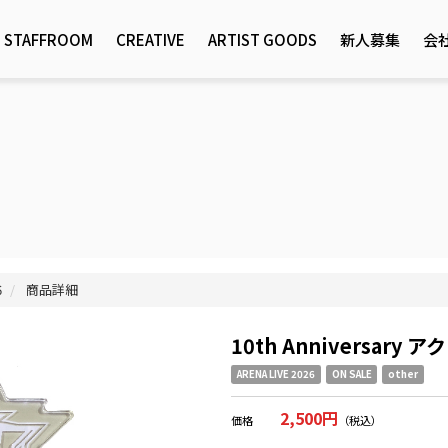
STAFFROOM
CREATIVE
ARTIST GOODS
新人募集
会
6
商品詳細
10th Anniversar
ARENA LIVE 2026
ON SALE
other
2,500円
価格
（税込）