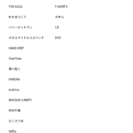
THE AGUL
T-SHIRTS
わかまつごう
タオル
ベリーグッドマン
CD
ホタルライトヒルズバンド
DVD
HAND DRIP
OverTone
夜ハ短シ
HARUKA
mahina
MAYSON's PARTY
中村千尋
ひごさつま
Softly