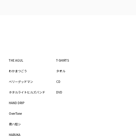
THE AGUL
T-SHIRTS
わかまつごう
タオル
ベリーグッドマン
CD
ホタルライトヒルズバンド
DVD
HAND DRIP
OverTone
夜ハ短シ
HARUKA