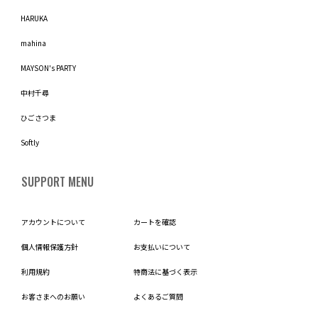
HARUKA
mahina
MAYSON's PARTY
中村千尋
ひごさつま
Softly
SUPPORT MENU
アカウントについて
カートを確認
個人情報保護方針
お支払いについて
利用規約
特商法に基づく表示
お客さまへのお願い
よくあるご質問