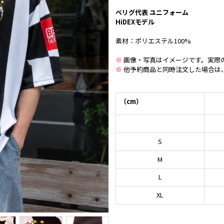
ベリグ代表 ユニフォーム
HiDEXモデル
素材：ポリエステル100%
※
画像・写真はイメージです。実際
※
他予約商品と同時注文した場合は
（cm）
S
M
L
XL