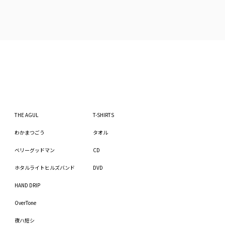
THE AGUL
T-SHIRTS
わかまつごう
タオル
ベリーグッドマン
CD
ホタルライトヒルズバンド
DVD
HAND DRIP
OverTone
夜ハ短シ