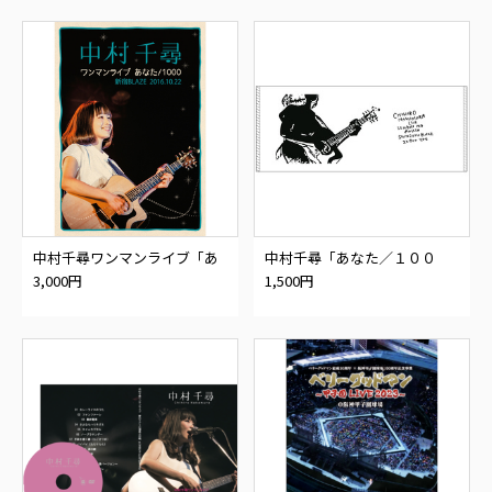
中村千尋ワンマンライブ「あ
中村千尋「あなた／１００
なた／１０００」LIVE DVD
０」LIVE DVD発売記念 フェイ
3,000円
1,500円
スタオル