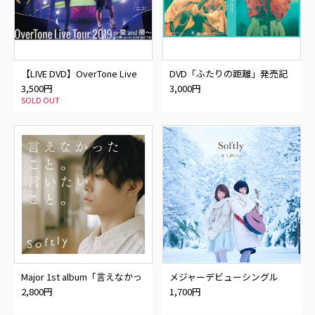
【LIVE DVD】OverTone Live
DVD「ふたりの距離」発売記
Tour 2019 〜愛 and 優〜@大
念 Softly 1st Tour 〜0mm〜
3,500円
3,000円
阪umeda CLUB QUATTRO
2017.6.24 at 道新ホール〜
SOLD OUT
Major 1st album「言えなかっ
メジャーデビューシングル
たこと。言いたいこと。」初
「キミがいい」 初回盤
2,800円
1,700円
回盤