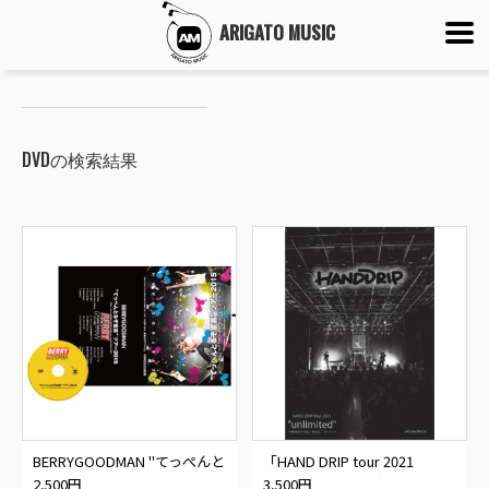
ARIGATO MUSIC
DVDの検索結果
BERRYGOODMAN "てっぺんと
「HAND DRIP tour 2021
るぞ宣言"ツアー2015〜ほぼノ
“unlimited" 〜声が出ちゃうな
2,500円
3,500円