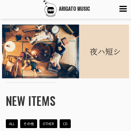
ARIGATO MUSIC
NEW ITEMS
ALL
その他
OTHER
CD