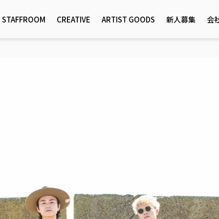
STAFFROOM
CREATIVE
ARTIST GOODS
新人募集
会