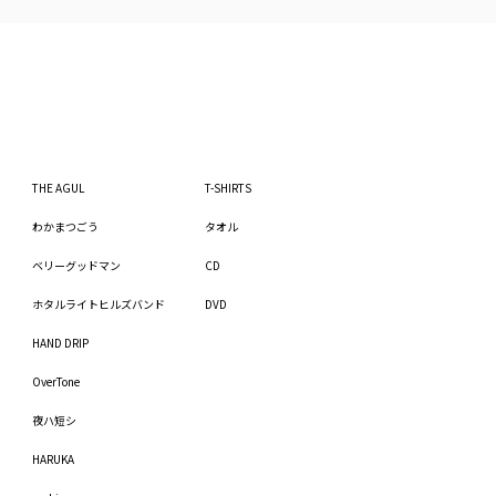
THE AGUL
T-SHIRTS
わかまつごう
タオル
ベリーグッドマン
CD
ホタルライトヒルズバンド
DVD
HAND DRIP
OverTone
夜ハ短シ
HARUKA