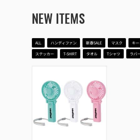
NEW ITEMS
ALL
ハンディファン
新春SALE
マスク
キー
ステッカー
T-SHIRT
タオル
Tシャツ
ラバ