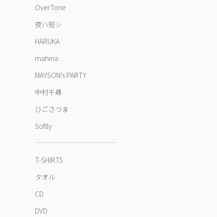
OverTone
夜ハ短シ
HARUKA
mahina
MAYSON's PARTY
中村千尋
ひごさつま
Softly
T-SHIRTS
タオル
CD
DVD