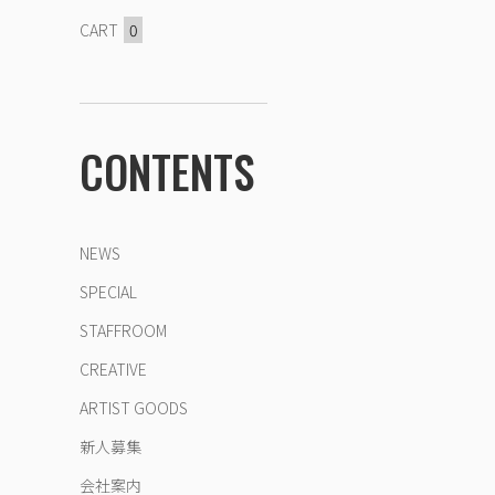
CART
0
CONTENTS
NEWS
SPECIAL
STAFFROOM
CREATIVE
ARTIST GOODS
新人募集
会社案内