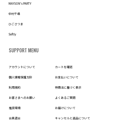
MAYSON's PARTY
中村千尋
ひごさつま
Softly
SUPPORT MENU
アカウントについて
カートを確認
個人情報保護方針
お支払いについて
利用規約
特商法に基づく表示
お客さまへのお願い
よくあるご質問
推奨環境
お届けについて
会員退会
キャンセルと返品について