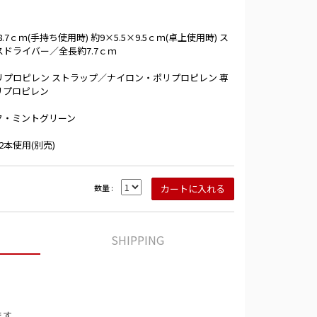
7ｃｍ(手持ち使用時) 約9×5.5×9.5ｃｍ(卓上使用時) ス
スドライバー／全長約7.7ｃｍ
リプロピレン ストラップ／ナイロン・ポリプロピレン 専
リプロピレン
ク・ミントグリーン
2本使用(別売)
数量 :
SHIPPING
ます。