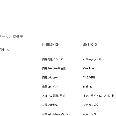
データ、映像デ
GUIDANCE
ARTISTS
AKI Inc.
商品発送について
ベリーグッドマン
商品キーワード検索
OverTone
商品レビュー
THE AGUL
会員ログイン
mahina
メルマガ登録 / 解除
ホタルライトヒルズバンド
お問い合わせ
わかまつごう
お支払い方法について
ひごさつま