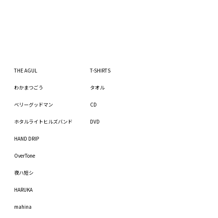
THE AGUL
T-SHIRTS
わかまつごう
タオル
ベリーグッドマン
CD
ホタルライトヒルズバンド
DVD
HAND DRIP
OverTone
夜ハ短シ
HARUKA
mahina