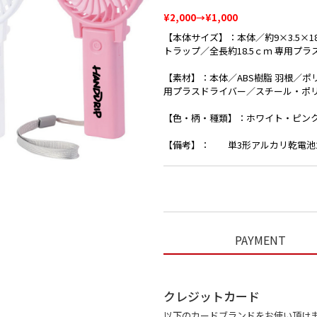
¥2,000→¥1,000
【本体サイズ】：本体／約9×3.5×18.
トラップ／全長約18.5ｃｍ 専用プラ
【素材】：本体／ABS樹脂 羽根／ポ
用プラスドライバー／スチール・ポ
【色・柄・種類】：ホワイト・ピン
【備考】： 単3形アルカリ乾電池
PAYMENT
クレジットカード
以下のカードブランドをお使い頂け