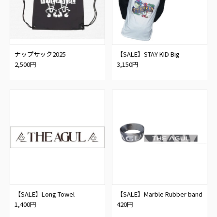
ナップサック2025
【SALE】STAY KID Big
Silhousette Long T-shirt
2,500円
3,150円
【SALE】Long Towel
【SALE】Marble Rubber band
1,400円
420円