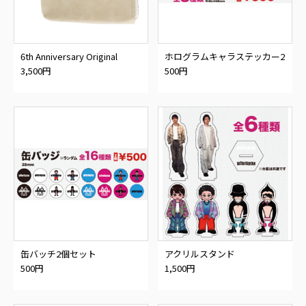
6th Anniversary Original
ホログラムキャラステッカー2
Wallet
枚セット
3,500円
500円
缶バッチ2個セット
アクリルスタンド
500円
1,500円