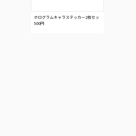
ホログラムキャラステッカー2枚セッ
ト
500円