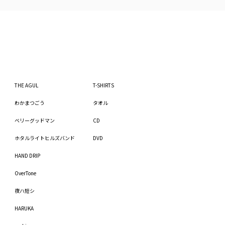
THE AGUL
T-SHIRTS
わかまつごう
タオル
ベリーグッドマン
CD
ホタルライトヒルズバンド
DVD
HAND DRIP
OverTone
夜ハ短シ
HARUKA