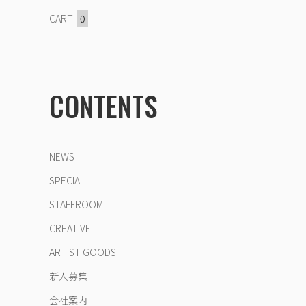
CART
0
CONTENTS
NEWS
SPECIAL
STAFFROOM
CREATIVE
ARTIST GOODS
新人募集
会社案内