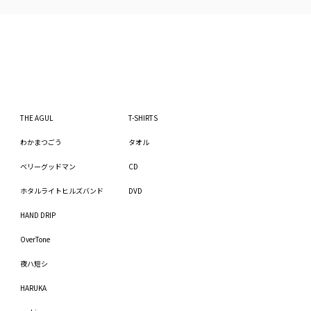
THE AGUL
T-SHIRTS
わかまつごう
タオル
ベリーグッドマン
CD
ホタルライトヒルズバンド
DVD
HAND DRIP
OverTone
夜ハ短シ
HARUKA