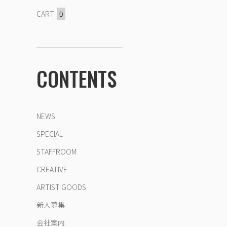
CART
0
CONTENTS
NEWS
SPECIAL
STAFFROOM
CREATIVE
ARTIST GOODS
新人募集
会社案内