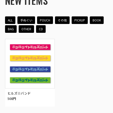
NEW ITEMS
ALL
手ぬぐい
POUCH
その他
PICKUP
BOOK
BAG
OTHER
CD
ヒルズ☆バンド
500円