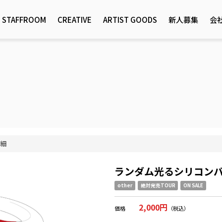
STAFFROOM
CREATIVE
ARTIST GOODS
新人募集
会
細
ランダム光るシリコン
other
絶対完売TOUR
ON SALE
2,000円
価格
（税込）