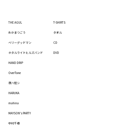
THE AGUL
T-SHIRTS
わかまつごう
タオル
ベリーグッドマン
CD
ホタルライトヒルズバンド
DVD
HAND DRIP
OverTone
夜ハ短シ
HARUKA
mahina
MAYSON's PARTY
中村千尋