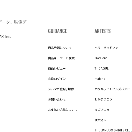
データ、映像デ
GUIDANCE
ARTISTS
AKI Inc.
商品発送について
ベリーグッドマン
商品キーワード検索
OverTone
商品レビュー
THE AGUL
会員ログイン
mahina
メルマガ登録 / 解除
ホタルライトヒルズバンド
お問い合わせ
わかまつごう
お支払い方法について
ひごさつま
夜ハ短シ
THE BAMBOO SPIRITS CLU