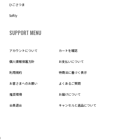
ひごさつま
Softly
SUPPORT MENU
アカウントについて
カートを確認
個人情報保護方針
お支払いについて
利用規約
特商法に基づく表示
お客さまへのお願い
よくあるご質問
推奨環境
お届けについて
会員退会
キャンセルと返品について
B