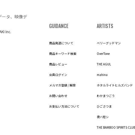
データ、映像デ
GUIDANCE
ARTISTS
AKI Inc.
商品発送について
ベリーグッドマン
商品キーワード検索
OverTone
商品レビュー
THE AGUL
会員ログイン
mahina
メルマガ登録 / 解除
ホタルライトヒルズバンド
お問い合わせ
わかまつごう
お支払い方法について
ひごさつま
夜ハ短シ
THE BAMBOO SPIRITS CLU