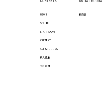
CONTENTS
ARTIST GOODS
NEWS
新商品
SPECIAL
STAFFROOM
CREATIVE
ARTIST GOODS
新人募集
会社案内