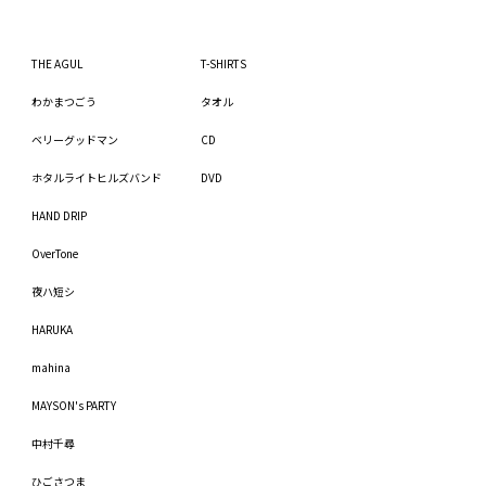
THE AGUL
T-SHIRTS
わかまつごう
タオル
ベリーグッドマン
CD
ホタルライトヒルズバンド
DVD
HAND DRIP
OverTone
夜ハ短シ
HARUKA
mahina
MAYSON's PARTY
中村千尋
ひごさつま