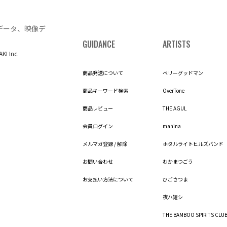
データ、映像デ
GUIDANCE
ARTISTS
AKI Inc.
商品発送について
ベリーグッドマン
商品キーワード検索
OverTone
商品レビュー
THE AGUL
会員ログイン
mahina
メルマガ登録 / 解除
ホタルライトヒルズバンド
お問い合わせ
わかまつごう
お支払い方法について
ひごさつま
夜ハ短シ
THE BAMBOO SPIRITS CLU