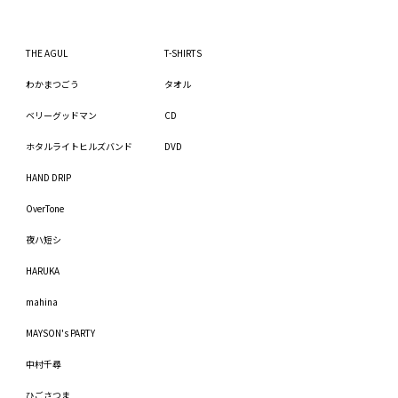
THE AGUL
T-SHIRTS
わかまつごう
タオル
ベリーグッドマン
CD
ホタルライトヒルズバンド
DVD
HAND DRIP
OverTone
夜ハ短シ
HARUKA
mahina
MAYSON's PARTY
中村千尋
ひごさつま