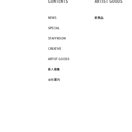
CONTENTS
ARTIST GOODS
NEWS
新商品
SPECIAL
STAFFROOM
CREATIVE
ARTIST GOODS
新人募集
会社案内