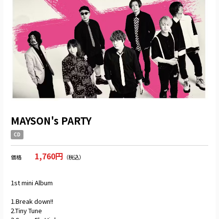
MAYSON's PARTY
CD
1,760円
価格
（税込）
1st mini Album
1.Break down!!
2.Tiny Tune