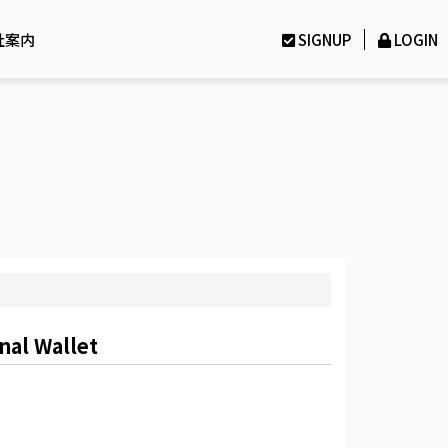
社案内
SIGNUP
LOGIN
nal Wallet