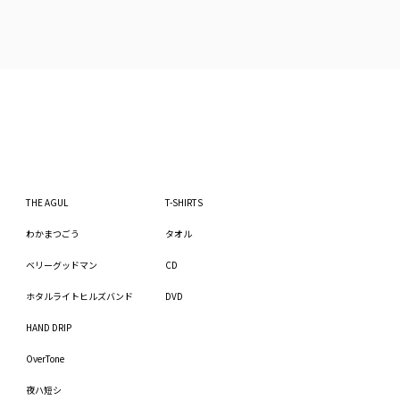
THE AGUL
T-SHIRTS
わかまつごう
タオル
ベリーグッドマン
CD
ホタルライトヒルズバンド
DVD
HAND DRIP
OverTone
夜ハ短シ