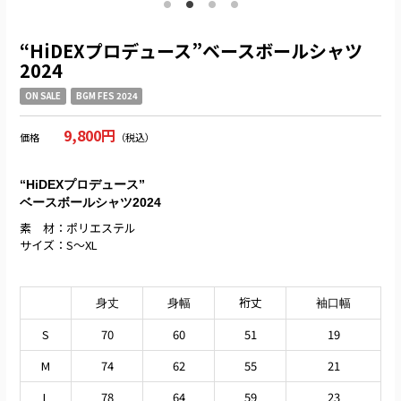
“HiDEXプロデュース”ベースボールシャツ
2024
ON SALE
BGM FES 2024
9,800円
価格
（税込）
“HiDEXプロデュース”
ベースボールシャツ2024
素 材：ポリエステル
サイズ：S〜XL
裄丈
身丈
身幅
袖口幅
S
70
60
51
19
M
74
62
55
21
L
78
64
59
23