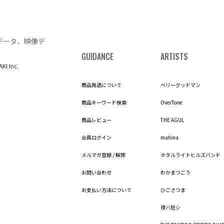
データ、映像デ
GUIDANCE
ARTISTS
AKI Inc.
商品発送について
ベリーグッドマン
商品キーワード検索
OverTone
商品レビュー
THE AGUL
会員ログイン
mahina
メルマガ登録 / 解除
ホタルライトヒルズバンド
お問い合わせ
わかまつごう
お支払い方法について
ひごさつま
夜ハ短シ