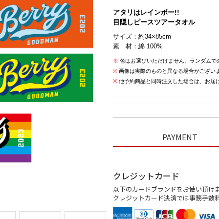
アタリはレインボー!!
目隠しピースツアータオル
サイズ：約34×85cm
素 材：綿 100%
※
色はお選びいただけません。ランダムで
※
画像は実際のものと異なる場合がござい
※
他予約商品と同時注文した場合は、お届
PAYMENT
クレジットカード
以下のカードブランドをお使い頂け
クレジットカード決済では事務手数