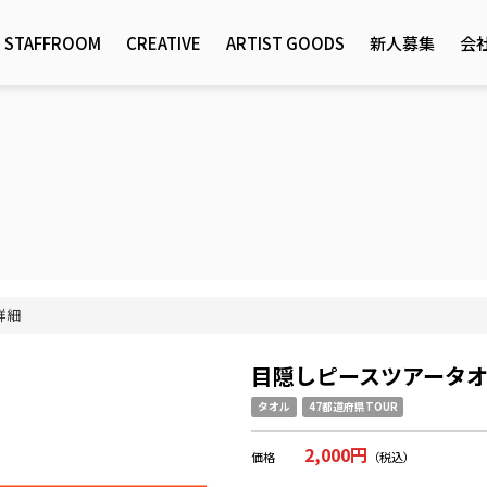
STAFFROOM
CREATIVE
ARTIST GOODS
新人募集
会
詳細
目隠しピースツアータ
タオル
47都道府県TOUR
2,000円
価格
（税込）