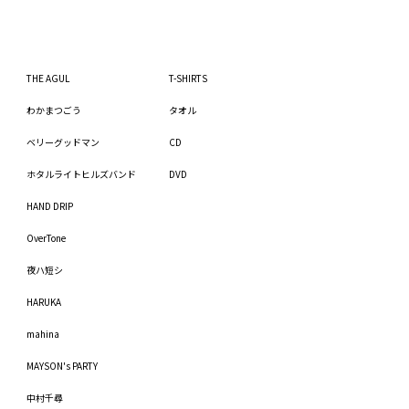
THE AGUL
T-SHIRTS
わかまつごう
タオル
ベリーグッドマン
CD
ホタルライトヒルズバンド
DVD
HAND DRIP
OverTone
夜ハ短シ
HARUKA
mahina
MAYSON's PARTY
中村千尋