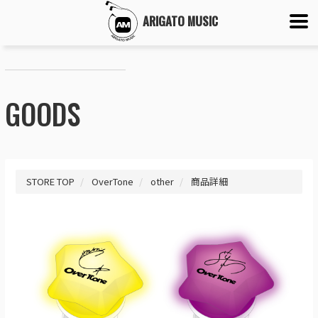
ARIGATO MUSIC
GOODS
STORE TOP
OverTone
other
商品詳細