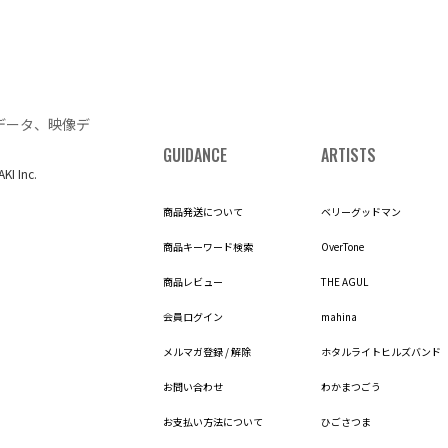
データ、映像デ
GUIDANCE
ARTISTS
AKI Inc.
商品発送について
ベリーグッドマン
商品キーワード検索
OverTone
商品レビュー
THE AGUL
会員ログイン
mahina
メルマガ登録 / 解除
ホタルライトヒルズバンド
お問い合わせ
わかまつごう
お支払い方法について
ひごさつま