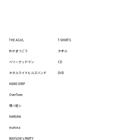
THE AGUL
T-SHIRTS
わかまつごう
タオル
ベリーグッドマン
CD
ホタルライトヒルズバンド
DVD
HAND DRIP
OverTone
夜ハ短シ
HARUKA
mahina
MAYSON's PARTY