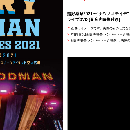
超好感祭2021〜"ナツノオモイデ
ライブDVD [副音声映像付き]
※
画像はイメージです。実際のものと異な
※
本作品には副音声映像(メンバートーク映
※
副音声映像(メンバートーク映像)は映像