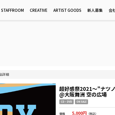
STAFFROOM
CREATIVE
ARTIST GOODS
新人募集
会
品詳細
超好感祭2021〜"ナ
@大阪舞洲 空の広場
CD・DVD
ON SALE
5,000円
価格
（税込）