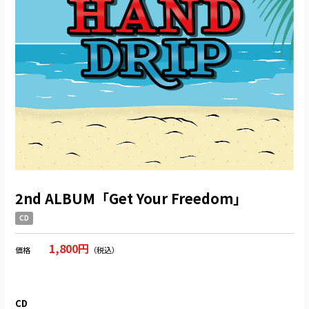
2nd ALBUM「Get Your Freedom」
CD
1,800円
価格
（税込）
CD