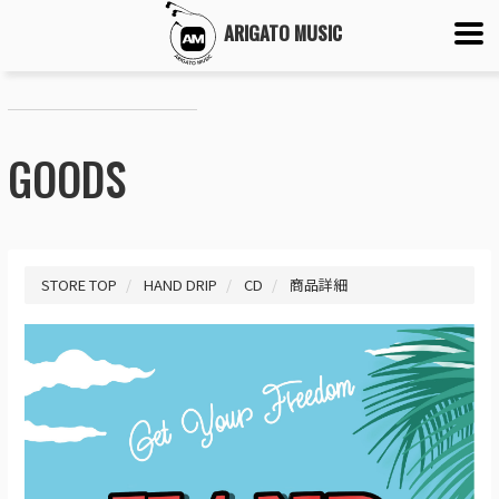
ARIGATO MUSIC
GOODS
STORE TOP
HAND DRIP
CD
商品詳細