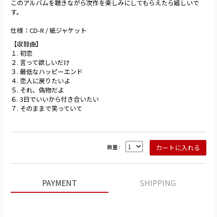
このアルバムを聴きながら次作を楽しみにしてもらえたら嬉しいで
す。
仕様：CD-R / 紙ジャケット
【収録曲】
１. 初恋
２. 言って欲しいだけ
３. 最低なハッピーエンド
４. 恋人に戻りたいよ
５. それ、偽物だよ
６. 3日でいいから付き合いたい
７. そのままで笑っていて
数量 :
PAYMENT
SHIPPING