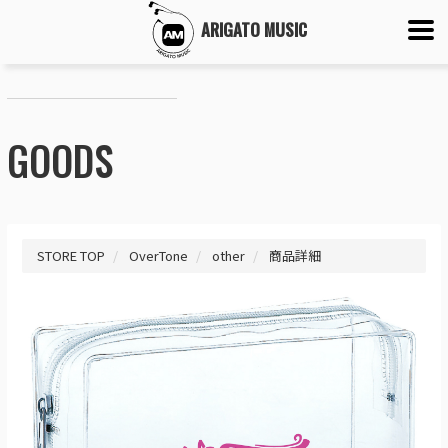
ARIGATO MUSIC
GOODS
STORE TOP
OverTone
other
商品詳細