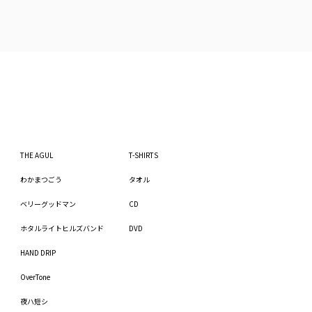
THE AGUL
T-SHIRTS
わかまつごう
タオル
ベリーグッドマン
CD
ホタルライトヒルズバンド
DVD
HAND DRIP
OverTone
夜ハ短シ