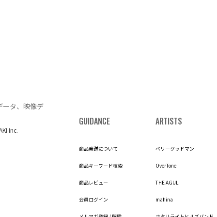
データ、映像デ
GUIDANCE
ARTISTS
AKI Inc.
商品発送について
ベリーグッドマン
商品キーワード検索
OverTone
商品レビュー
THE AGUL
会員ログイン
mahina
メルマガ登録 / 解除
ホタルライトヒルズバンド