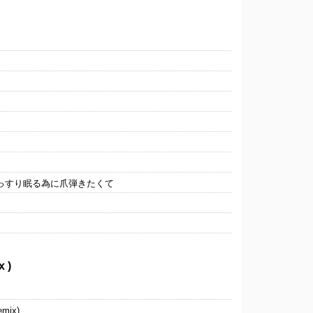
ぐっすり眠る為に爪弾きたくて
 )
emix)