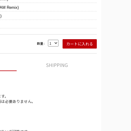
JAM Remix)
)
数量 :
SHIPPING
ます。
料は必要ありません。