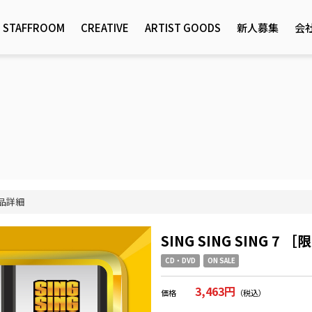
STAFFROOM
CREATIVE
ARTIST GOODS
新人募集
会
品詳細
SING SING SING 7 ［
CD・DVD
ON SALE
3,463円
価格
（税込）