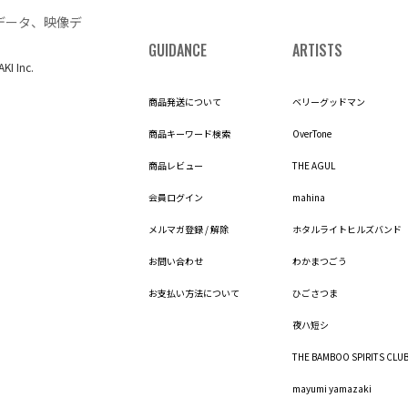
データ、映像デ
GUIDANCE
ARTISTS
AKI Inc.
商品発送について
ベリーグッドマン
商品キーワード検索
OverTone
商品レビュー
THE AGUL
会員ログイン
mahina
メルマガ登録 / 解除
ホタルライトヒルズバンド
お問い合わせ
わかまつごう
お支払い方法について
ひごさつま
夜ハ短シ
THE BAMBOO SPIRITS CLU
mayumi yamazaki