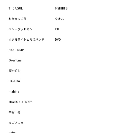
THE AGUL
T-SHIRTS
わかまつごう
タオル
ベリーグッドマン
CD
ホタルライトヒルズバンド
DVD
HAND DRIP
OverTone
夜ハ短シ
HARUKA
mahina
MAYSON's PARTY
中村千尋
ひごさつま
Softly