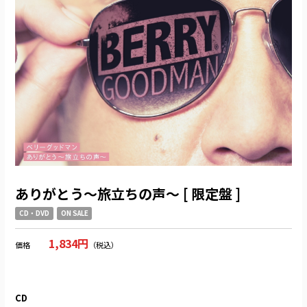
ありがとう〜旅立ちの声〜 [ 限定盤 ]
CD・DVD
ON SALE
1,834円
価格
（税込）
CD