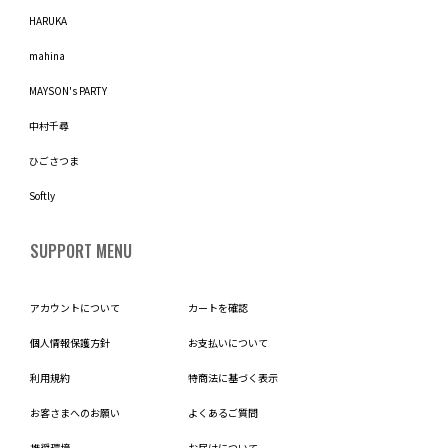
HARUKA
mahina
MAYSON's PARTY
中村千尋
ひごさつま
Softly
SUPPORT MENU
アカウントについて
カートを確認
個人情報保護方針
お支払いについて
利用規約
特商法に基づく表示
お客さまへのお願い
よくあるご質問
推奨環境
お届けについて