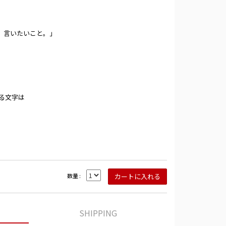
たこと。言いたいこと。」
ぞる文字は
数量 :
SHIPPING