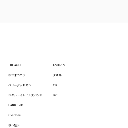
THE AGUL
T-SHIRTS
わかまつごう
タオル
ベリーグッドマン
CD
ホタルライトヒルズバンド
DVD
HAND DRIP
OverTone
夜ハ短シ