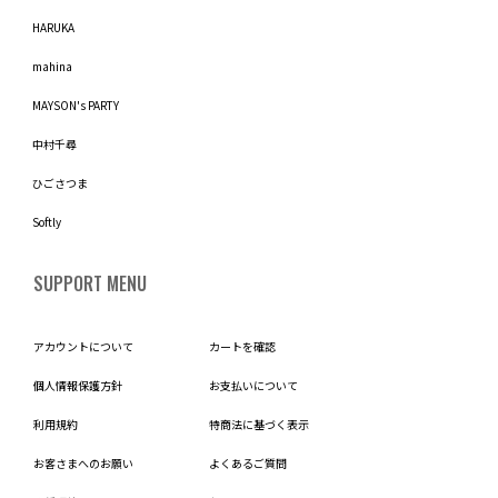
HARUKA
mahina
MAYSON's PARTY
中村千尋
ひごさつま
Softly
SUPPORT MENU
アカウントについて
カートを確認
個人情報保護方針
お支払いについて
利用規約
特商法に基づく表示
お客さまへのお願い
よくあるご質問