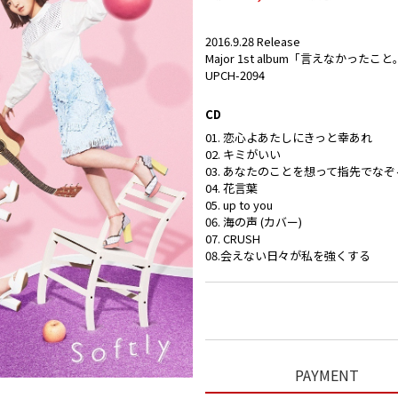
2016.9.28 Release
Major 1st album「言えなかっ
UPCH-2094
CD
01. 恋心よあたしにきっと幸あれ
02. キミがいい
03. あなたのことを想って指先でな
04. 花言葉
05. up to you
06. 海の声 (カバー)
07. CRUSH
08.会えない日々が私を強くする
PAYMENT