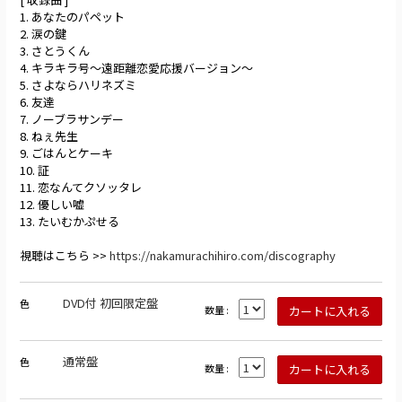
1. あなたのパペット
2. 涙の鍵
3. さとうくん
4. キラキラ号〜遠距離恋愛応援バージョン〜
5. さよならハリネズミ
6. 友達
7. ノーブラサンデー
8. ねぇ先生
9. ごはんとケーキ
10. 証
11. 恋なんてクソッタレ
12. 優しい嘘
13. たいむかぷせる
視聴はこちら >>
https://nakamurachihiro.com/discography
DVD付 初回限定盤
色
数量 :
通常盤
色
数量 :