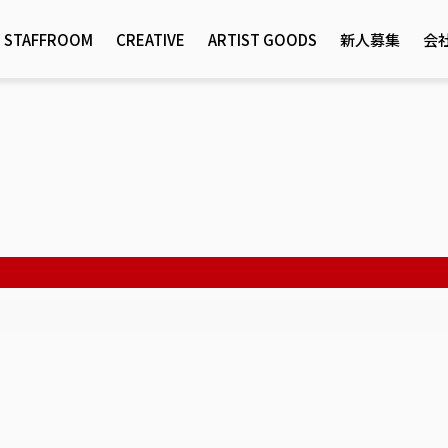
STAFFROOM
CREATIVE
ARTIST GOODS
新人募集
会