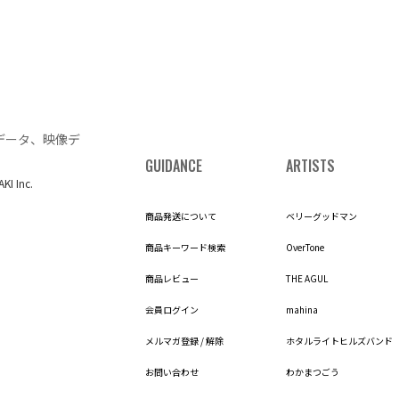
データ、映像デ
GUIDANCE
ARTISTS
AKI Inc.
商品発送について
ベリーグッドマン
商品キーワード検索
OverTone
商品レビュー
THE AGUL
会員ログイン
mahina
メルマガ登録 / 解除
ホタルライトヒルズバンド
お問い合わせ
わかまつごう