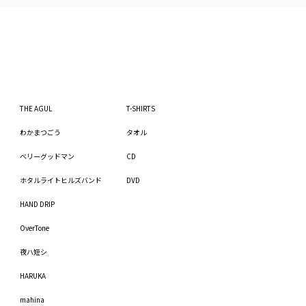
THE AGUL
T-SHIRTS
わかまつごう
タオル
ベリーグッドマン
CD
ホタルライトヒルズバンド
DVD
HAND DRIP
OverTone
夜ハ短シ
HARUKA
mahina