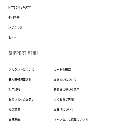
MAYSON's PARTY
中村千尋
ひごさつま
Softly
SUPPORT MENU
アカウントについて
カートを確認
個人情報保護方針
お支払いについて
利用規約
特商法に基づく表示
お客さまへのお願い
よくあるご質問
推奨環境
お届けについて
会員退会
キャンセルと返品について