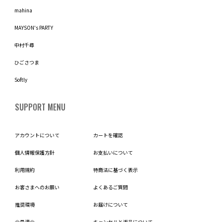
mahina
MAYSON's PARTY
中村千尋
ひごさつま
Softly
SUPPORT MENU
アカウントについて
カートを確認
個人情報保護方針
お支払いについて
利用規約
特商法に基づく表示
お客さまへのお願い
よくあるご質問
推奨環境
お届けについて
会員退会
キャンセルと返品について