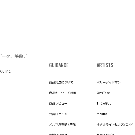
データ、映像デ
GUIDANCE
ARTISTS
AKI Inc.
商品発送について
ベリーグッドマン
商品キーワード検索
OverTone
商品レビュー
THE AGUL
会員ログイン
mahina
メルマガ登録 / 解除
ホタルライトヒルズバンド
お問い合わせ
わかまつごう