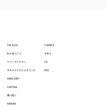
THE AGUL
T-SHIRTS
わかまつごう
タオル
ベリーグッドマン
CD
ホタルライトヒルズバンド
DVD
HAND DRIP
OverTone
夜ハ短シ
HARUKA