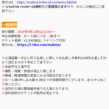
受付URL：
https://mahina.bitfan.id/contents/246316
※
creative roomへは無料でご登録頂けます
ので、ぜひこの機会にご登
録下さい
一般発売
受付期間：
2025年4月12日(土)10:00 ～
申込枚数制限：お一人様につき、2枚まで
チケット価格：¥3,900(税込) ※ドリンク代別
受付URL：
https://l-tike.com/mahina/
※
公演延期・中止に伴う払戻しに際しては払戻し手数料(300円)を差し引か
せて頂きますので予めご了承下さい
※
未就学児入場不可
※
撮影・録画・録音は禁止と致します
※
開場／開演時間は変更になる可能性があります
※
お一人様1申し込み最大2枚までの枚数制限がございます。あらかじめご
了承ください
※
当日の入場は整理番号順での入場となります。
※
営利目的のチケットの転売は禁止です。