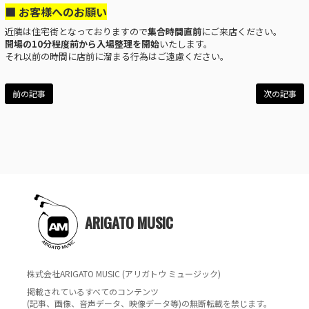
■ お客様へのお願い
近隣は住宅街となっておりますので
集合時間直前
にご来店ください。
開場の10分程度前から入場整理を開始
いたします。
それ以前の時間に店前に溜まる行為はご遠慮ください。
前の記事
次の記事
ARIGATO MUSIC
株式会社ARIGATO MUSIC (アリガトウ ミュージック)
掲載されているすべてのコンテンツ
(記事、画像、音声データ、映像データ等)の無断転載を禁じます。