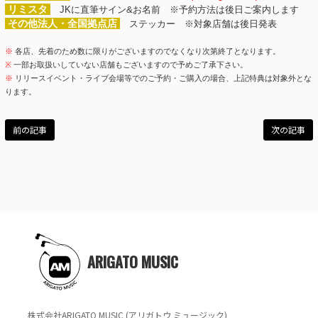
リミスタ
JKに直筆サイン&お名前 ※予約方法は後日ご案内します
その他法人・全国拠点店
ステッカー ※対象店舗は後日発表
※
各店、先着のため数に限りがございますのでなくなり次第終了となります。
※
一部お取扱いしていない店舗もございますので予めご了承下さい。
※
リリースイベント・ライブ会場等でのご予約・ご購入の場合、上記特典は対象外とな
ります。
前の記事
次の記事
ARIGATO MUSIC
株式会社ARIGATO MUSIC (アリガトウ ミュージック)