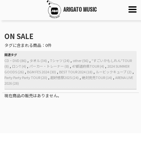
ARIGATO MUSIC
ON SALE
タグに含まれる商品：0件
関連タグ
CD・DVD (86)
タオル (34)
Tシャツ (24)
other (56)
"すごいかもしれん"TOUR
(8)
ロンT (4)
パーカー・トレーナー (8)
47都道府県TOUR (4)
2024 SUMMER
GOODS (26)
BGM FES 2024 (30)
BEST TOUR 2024 (18)
ルービックキューブ (2)
Party Party Party TOUR (20)
超好感祭2025 (24)
絶対完売TOUR (14)
ARENA LIVE
2026 (28)
現在商品の販売はありません。